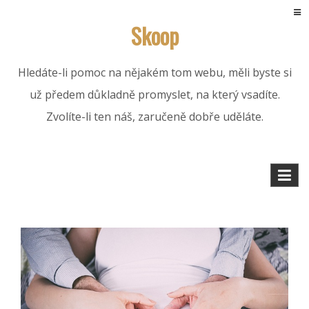
Skip
Skoop
to
content
Hledáte-li pomoc na nějakém tom webu, měli byste si
už předem důkladně promyslet, na který vsadíte.
Zvolíte-li ten náš, zaručeně dobře uděláte.