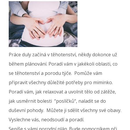
Práce duly začíná v těhotenství, někdy dokonce už
během plánování. Poradí vám v jakékoli oblasti, co
se těhotenství a porodu týče. Pomůže vám
připravit všechny důležité potřeby pro miminko.
Poradí vám, jak relaxovat a uvolnit tělo od zátěže,
jak usměrnit bolesti “poslíčků“, naladit se do
duševní pohody. Můžete ji sdělit všechny své obavy.
Vyslechne vás, neodsoudí a poradí.
Sepíše s vámi porodní plán. Bude pomocníkem při