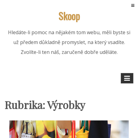
Skip
Skoop
to
content
Hledáte-li pomoc na nějakém tom webu, měli byste si
už předem důkladně promyslet, na který vsadíte.
Zvolíte-li ten náš, zaručeně dobře uděláte.
Rubrika:
Výrobky