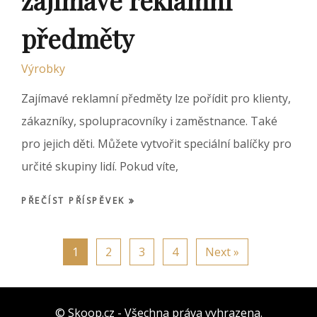
zajímavé reklamní
předměty
Výrobky
Zajímavé reklamní předměty lze pořídit pro klienty,
zákazníky, spolupracovníky i zaměstnance. Také
pro jejich děti. Můžete vytvořit speciální balíčky pro
určité skupiny lidí. Pokud víte,
PŘEČÍST PŘÍSPĚVEK
1
2
3
4
Next »
© Skoop.cz - Všechna práva vyhrazena.