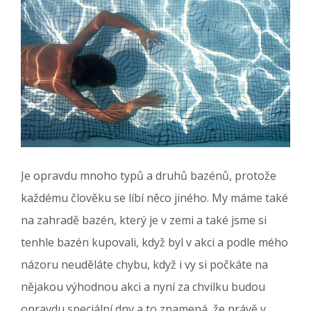
Je opravdu mnoho typů a druhů bazénů, protože
každému člověku se líbí něco jiného. My máme také
na zahradě bazén, který je v zemi a také jsme si
tenhle bazén kupovali, když byl v akci a podle mého
názoru neuděláte chybu, když i vy si počkáte na
nějakou výhodnou akci a nyní za chvilku budou
opravdu speciální dny a to znamená, že právě v