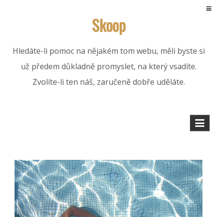
Skip
Skoop
to
content
Hledáte-li pomoc na nějakém tom webu, měli byste si
už předem důkladně promyslet, na který vsadíte.
Zvolíte-li ten náš, zaručeně dobře uděláte.