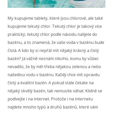
My kupujeme tablety, které jsou chlorové, ale také
kupujeme tekutý chlor. Tekutý chlor je takový více
praktický, tekutý chlor podle návodu nalijete do
bazénu, a to znamená, že vaše voda v bazénu bude
čistá. A kdo by si nepřál mít nějaký krásný a čistý
bazén? Já vážně neznám nikoho, komu by vůbec
nevadilo, že by měl třeba nějakou zelenou a nebo
našedlou vodu v bazénu. Každý chce mít opravdu
čistý a kvalitní bazén. A pokud stále čekáte na
nějaký skvělý bazén, tak nemusíte váhat. Klidně se
podívejte i na internet. Protože i na internetu
najdete mnoho typů a druhů bazénů, které vám