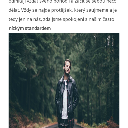
odmítají vzdát svého pohodlí a začít se sebou něco
dělat. Vždy se najde protějšek, který zaujmeme a je
tedy jen na nás, zda jsme spokojeni s našim často
nízkým standardem
.