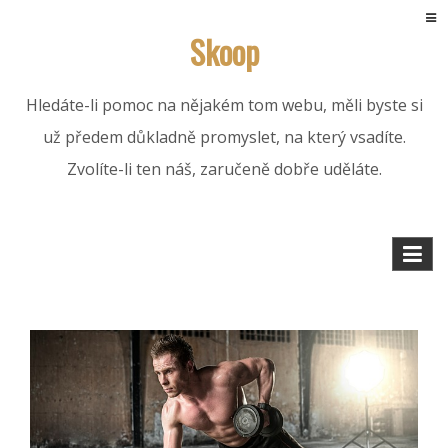
Skip
Skoop
to
content
Hledáte-li pomoc na nějakém tom webu, měli byste si
už předem důkladně promyslet, na který vsadíte.
Zvolíte-li ten náš, zaručeně dobře uděláte.