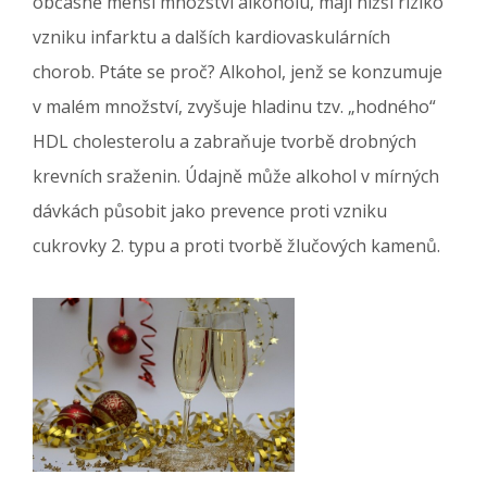
občasně menší množství alkoholu, mají nižší riziko
vzniku infarktu a dalších kardiovaskulárních
chorob. Ptáte se proč? Alkohol, jenž se konzumuje
v malém množství, zvyšuje hladinu tzv. „hodného“
HDL cholesterolu a zabraňuje tvorbě drobných
krevních sraženin. Údajně může alkohol v mírných
dávkách působit jako prevence proti vzniku
cukrovky 2. typu a proti tvorbě žlučových kamenů.