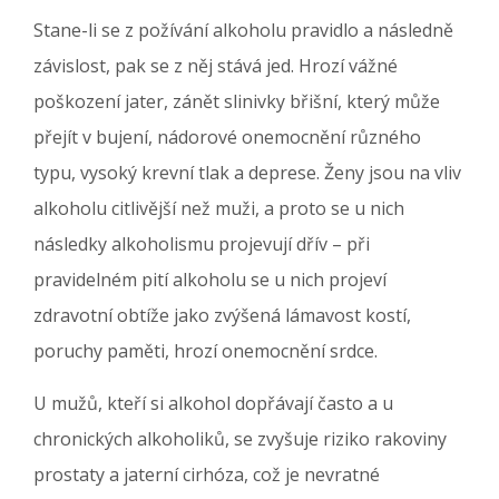
Stane-li se z požívání alkoholu pravidlo a následně
závislost, pak se z něj stává jed. Hrozí vážné
poškození jater, zánět slinivky břišní, který může
přejít v bujení, nádorové onemocnění různého
typu, vysoký krevní tlak a deprese. Ženy jsou na vliv
alkoholu citlivější než muži, a proto se u nich
následky alkoholismu projevují dřív – při
pravidelném pití alkoholu se u nich projeví
zdravotní obtíže jako zvýšená lámavost kostí,
poruchy paměti, hrozí onemocnění srdce.
U mužů, kteří si alkohol dopřávají často a u
chronických alkoholiků, se zvyšuje riziko rakoviny
prostaty a jaterní cirhóza, což je nevratné