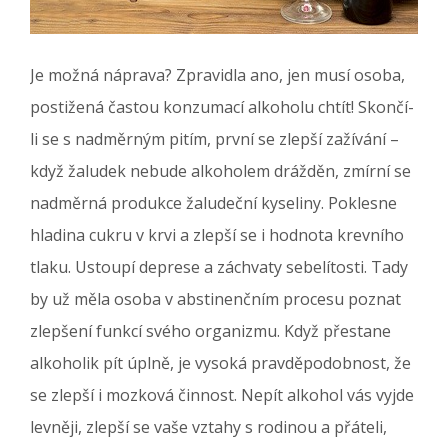
Je možná náprava? Zpravidla ano, jen musí osoba,
postižená častou konzumací alkoholu chtít! Skončí-
li se s nadměrným pitím, první se zlepší zažívání –
když žaludek nebude alkoholem drážděn, zmírní se
nadměrná produkce žaludeční kyseliny. Poklesne
hladina cukru v krvi a zlepší se i hodnota krevního
tlaku. Ustoupí deprese a záchvaty sebelítosti. Tady
by už měla osoba v abstinenčním procesu poznat
zlepšení funkcí svého organizmu. Když přestane
alkoholik pít úplně, je vysoká pravděpodobnost, že
se zlepší i mozková činnost. Nepít alkohol vás vyjde
levněji, zlepší se vaše vztahy s rodinou a přáteli,