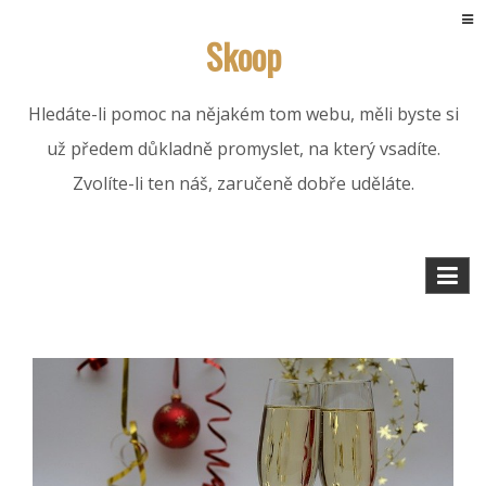
Skip
Skoop
to
content
Hledáte-li pomoc na nějakém tom webu, měli byste si
už předem důkladně promyslet, na který vsadíte.
Zvolíte-li ten náš, zaručeně dobře uděláte.