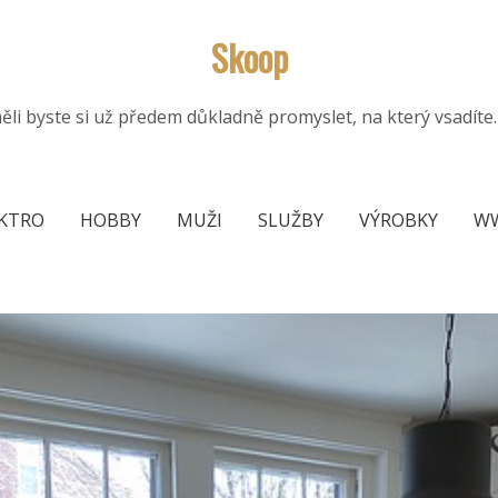
Skoop
i byste si už předem důkladně promyslet, na který vsadíte. Z
KTRO
HOBBY
MUŽI
SLUŽBY
VÝROBKY
W