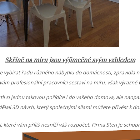
Skříně na míru jsou výjimečné svým vzhledem
 vybírat řadu různého nábytku do domácnosti, zpravidla na
vám profesionální pracovníci sestaví na míru, však výrazně vy
li si jednu takovou pořídíte i do vašeho domova, ale naopak 
ělali 3D návrh, který společnými silami můžete přivést k do
i, které vám příliš nesníží váš rozpočet.
Firma Sten je schop