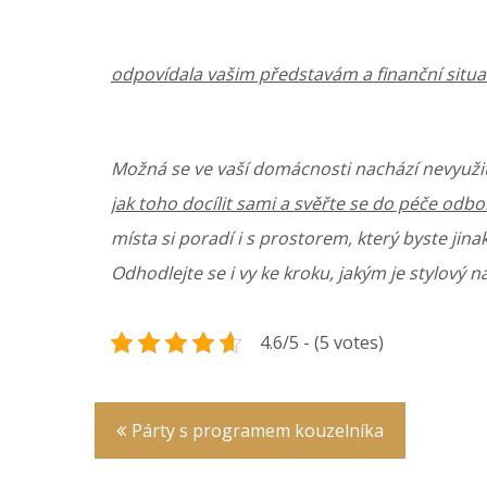
odpovídala vašim představám a finanční situac
Možná se ve vaší domácnosti nachází nevyuži
jak toho docílit sami a svěřte se do péče odbo
místa si poradí i s prostorem, který byste jinak
Odhodlejte se i vy ke kroku, jakým je stylový n
4.6/5 - (5 votes)
Navigace
Párty s programem kouzelníka
pro