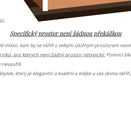
i.
Specifický prostor není žádnou překážkou
té místo, kam by se skříň s velkým úložným prostorem nesm
rníků, pro kterých není žádný prostor netypický.
Pomocí šik
 nevyužili.
ábytek, který je elegantní a kvalitní a mějte u vás doma skří