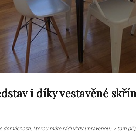
stav i díky vestavěné skřín
zené domácnosti, kterou máte rádi vždy upravenou? V tom příp