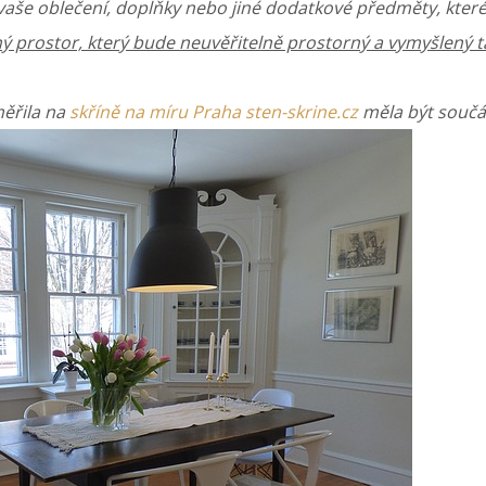
aše oblečení, doplňky nebo jiné dodatkové předměty, které
ý prostor, který bude neuvěřitelně prostorný a vymyšlený 
měřila na
skříně na míru Praha sten-skrine.cz
měla být součás