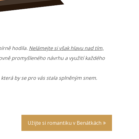
írně hodila.
Nelámejte si však hlavu nad tím,
ovně promyšleného návrhu a využití každého
ň, která by se pro vás stala splněným snem.
Užijte si romantiku v Benátkách