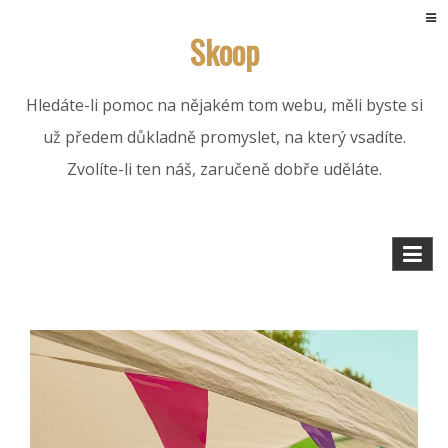
Skip
Skoop
to
content
Hledáte-li pomoc na nějakém tom webu, měli byste si
už předem důkladně promyslet, na který vsadíte.
Zvolíte-li ten náš, zaručeně dobře uděláte.