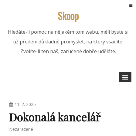
Skip
Skoop
to
content
Hledáte-li pomoc na nějakém tom webu, měli byste si
už předem důkladně promyslet, na který vsadíte.
Zvolíte-li ten náš, zaručeně dobře uděláte.
11. 2. 2025
Dokonalá kancelář
Nezařazené